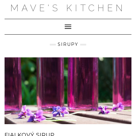
Skip
MAVE'S KITCHEN
to
content
Toggle Navigation
SIRUPY
FIALKOVÝ SIRUP