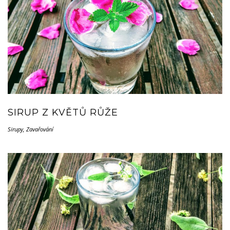
SIRUP Z KVĚTŮ RŮŽE
Sirupy
,
Zavařování