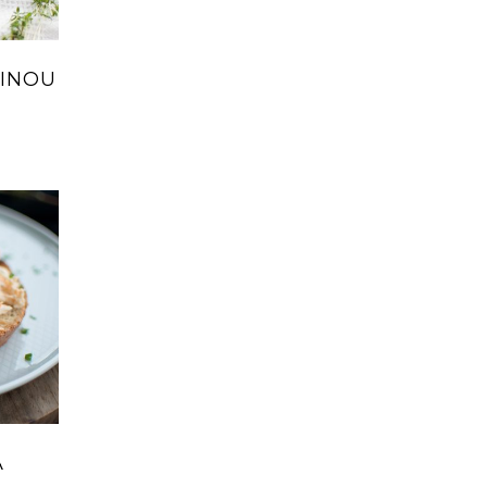
NINOU
A