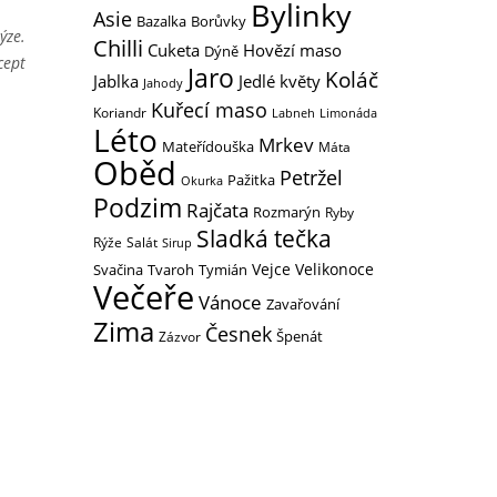
Bylinky
Asie
Bazalka
Borůvky
ýze.
Chilli
Hovězí maso
Cuketa
Dýně
cept
Jaro
Koláč
Jedlé květy
Jablka
Jahody
Kuřecí maso
Koriandr
Labneh
Limonáda
Léto
Mrkev
Mateřídouška
Máta
Oběd
Petržel
Pažitka
Okurka
Podzim
Rajčata
Rozmarýn
Ryby
Sladká tečka
Rýže
Salát
Sirup
Vejce
Velikonoce
Svačina
Tymián
Tvaroh
Večeře
Vánoce
Zavařování
Zima
Česnek
Zázvor
Špenát