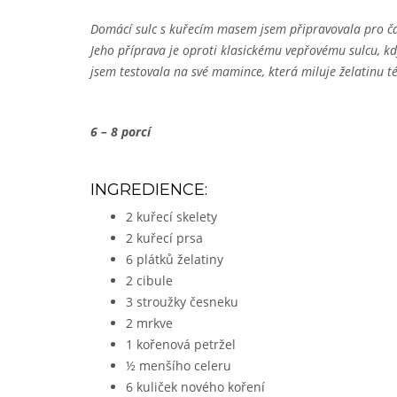
Domácí sulc s kuřecím masem jsem připravovala pro časo
Jeho příprava je oproti klasickému vepřovému sulcu, kd
jsem testovala na své mamince, která miluje želatinu 
6 – 8 porcí
INGREDIENCE:
2 kuřecí skelety
2 kuřecí prsa
6 plátků želatiny
2 cibule
3 stroužky česneku
2 mrkve
1 kořenová petržel
½ menšího celeru
6 kuliček nového koření