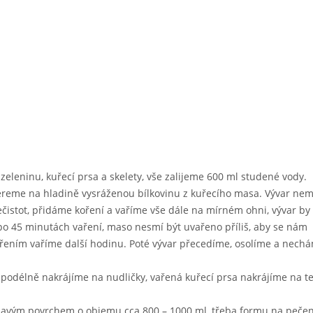
eleninu, kuřecí prsa a skelety, vše zalijeme 600 ml studené vody.
ereme na hladině vysráženou bílkovinu z kuřecího masa. Vývar ne
istot, přidáme koření a vaříme vše dále na mírném ohni, vývar by
po 45 minutách vaření, maso nesmí být uvařeno příliš, aby se nám
ořením vaříme další hodinu. Poté vývar přecedíme, osolíme a nech
 podélně nakrájíme na nudličky, vařená kuřecí prsa nakrájíme na t
avým povrchem o objemu cca 800 – 1000 ml, třeba formu na pečen