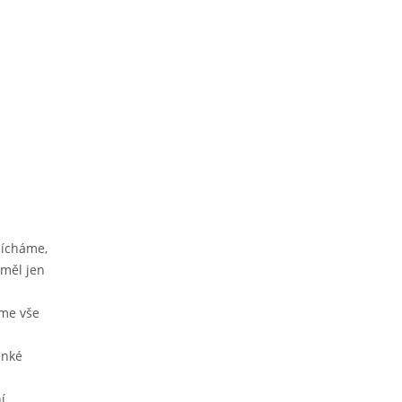
mícháme,
 měl jen
áme vše
enké
í.