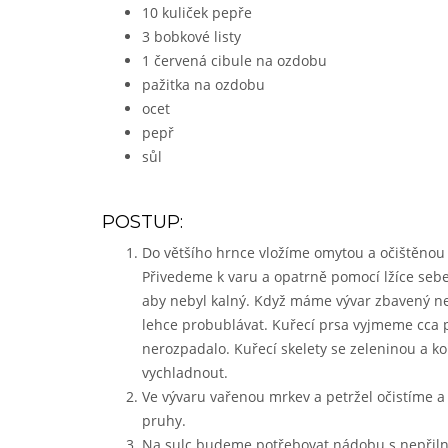
10 kuliček pepře
3 bobkové listy
1 červená cibule na ozdobu
pažitka na ozdobu
ocet
pepř
sůl
POSTUP:
Do většího hrnce vložíme omytou a očištěnou z
Přivedeme k varu a opatrně pomocí lžíce seb
aby nebyl kalný. Když máme vývar zbavený neč
lehce probublávat. Kuřecí prsa vyjmeme cca 
nerozpadalo. Kuřecí skelety se zeleninou a k
vychladnout.
Ve vývaru vařenou mrkev a petržel očistíme a
pruhy.
Na sulc budeme potřebovat nádobu s nepřiln