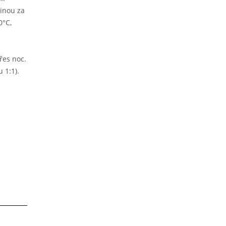
tinou za
0°C,
řes noc.
 1:1).