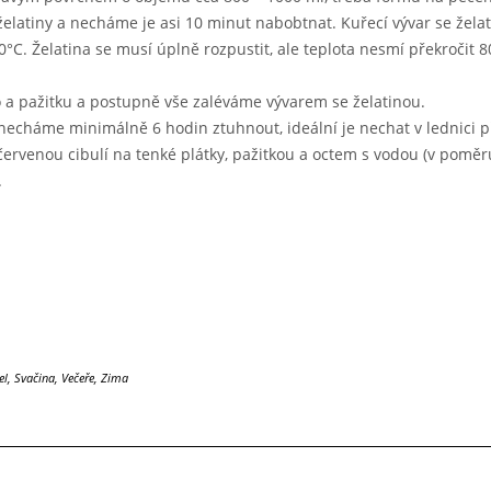
želatiny a necháme je asi 10 minut nabobtnat. Kuřecí vývar se žela
C. Želatina se musí úplně rozpustit, ale teplota nesmí překročit 8
 a pažitku a postupně vše zaléváme vývarem se želatinou.
echáme minimálně 6 hodin ztuhnout, ideální je nechat v lednici p
venou cibulí na tenké plátky, pažitkou a octem s vodou (v poměru
.
el
,
Svačina
,
Večeře
,
Zima