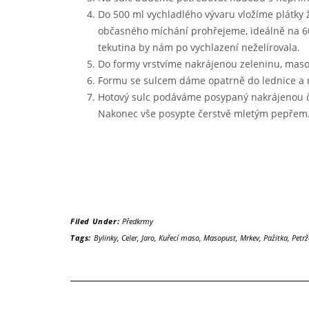
Do 500 ml vychladlého vývaru vložíme plátky 
občasného míchání prohřejeme, ideálně na 60°
tekutina by nám po vychlazení neželírovala.
Do formy vrstvíme nakrájenou zeleninu, maso
Formu se sulcem dáme opatrně do lednice a n
Hotový sulc podáváme posypaný nakrájenou čer
Nakonec vše posypte čerstvě mletým pepřem
Filed Under:
Předkrmy
Tags:
Bylinky
,
Celer
,
Jaro
,
Kuřecí maso
,
Masopust
,
Mrkev
,
Pažitka
,
Petrž