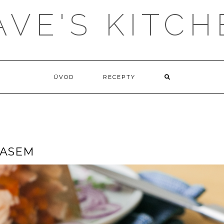
AVE'S KITCH
ÚVOD
RECEPTY
MASEM