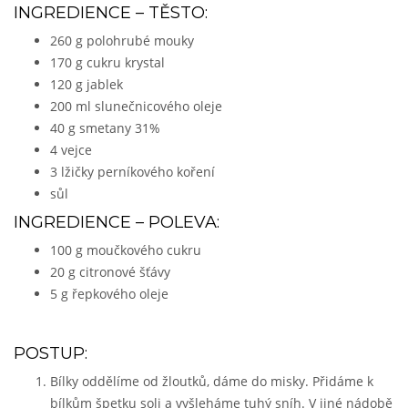
INGREDIENCE – TĚSTO:
260 g polohrubé mouky
170 g cukru krystal
120 g jablek
200 ml slunečnicového oleje
40 g smetany 31%
4 vejce
3 lžičky perníkového koření
sůl
INGREDIENCE – POLEVA:
100 g moučkového cukru
20 g citronové šťávy
5 g řepkového oleje
POSTUP:
Bílky oddělíme od žloutků, dáme do misky. Přidáme k
bílkům špetku soli a vyšleháme tuhý sníh. V jiné nádobě