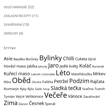
(52)
VEGETARIÁNSKÉ
(11)
ZÁKLADNÍ RECEPTY
(10)
ZAVAŘOVÁNÍ
(4)
ZMRZLINY
ŠTÍTKY
Bylinky
Chilli
Asie
Cuketa
Dýně
Bazalka
Borůvky
Jaro
Koláč
Hovězí maso
Jedlé květy
Jablka
Koriandr
Jahody
Léto
Kuřecí maso
Mrkev
Mateřídouška
Labneh
Limonáda
Oběd
Podzim
Petržel
Rajčata
Pažitka
Máta
Okurka
Sladká tečka
Rozmarýn
Svačina
Ryby
Rýže
Salát
Tvaroh
Sirup
Večeře
Vánoce
Vejce
Velikonoce
Tymián
Zavařování
Zima
Česnek
Zázvor
Špenát