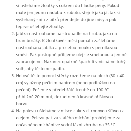
si ušleháme žloutky s cukrem do hladké pěny. Pokud
máte jen jednu nádobu k robotu, stejně jako já, tak si
vyšlehaný sníh z bílků přendejte do jiné mísy a pak
teprve ušlehejte žloutky.
Jablka nastrouháme na struhadle na hrubo, jako na
bramboráky. K žloutkové směsi pomalu zašleháme
nastrouhaná jablka a prosetou mouku s perníkovou
směsí. Pak postupně přilijeme olej se smetanou a jemně
zapracujeme. Nakonec opatrně špachtlí vmícháme tuhý
sníh, aby těsto nespadlo.
Hotové těsto pomocí stěrky rozetřeme na plech (30 x 40
cm) vyložený pečícím papírem (nebo podložkou na
pečení). Pečeme v předehřáté troubě na 190 °C
přibližně 20 minut, dokud nemá krásně oříškovou
barvu.
Na polevu ušleháme v misce cukr s citronovou šťávou a
olejem. Polevu pak za stálého míchání prohřejeme za
občasného míchání ve vodní lázni zhruba na 35 °C.