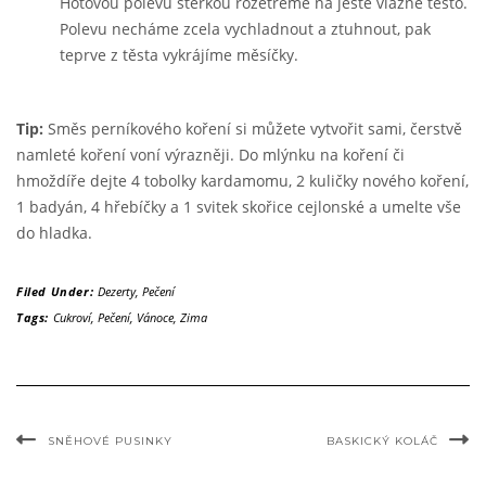
Hotovou polevu stěrkou rozetřeme na ještě vlažné těsto.
Polevu necháme zcela vychladnout a ztuhnout, pak
teprve z těsta vykrájíme měsíčky.
Tip:
Směs perníkového koření si můžete vytvořit sami, čerstvě
namleté koření voní výrazněji. Do mlýnku na koření či
hmoždíře dejte 4 tobolky kardamomu, 2 kuličky nového koření,
1 badyán, 4 hřebíčky a 1 svitek skořice cejlonské a umelte vše
do hladka.
Filed Under:
Dezerty
,
Pečení
Tags:
Cukroví
,
Pečení
,
Vánoce
,
Zima
SNĚHOVÉ PUSINKY
BASKICKÝ KOLÁČ