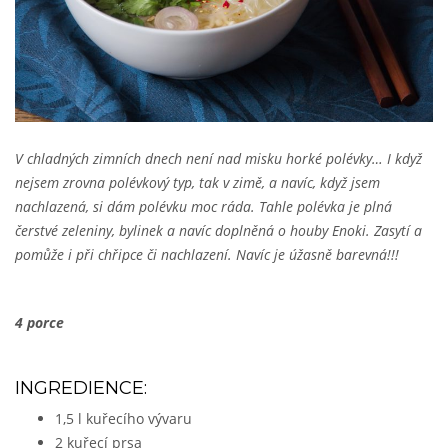
V chladných zimních dnech není nad misku horké polévky… I když
nejsem zrovna polévkový typ, tak v zimě, a navíc, když jsem
nachlazená, si dám polévku moc ráda. Tahle polévka je plná
čerstvé zeleniny, bylinek a navíc doplněná o houby Enoki. Zasytí a
pomůže i při chřipce či nachlazení. Navíc je úžasně barevná!!!
4 porce
INGREDIENCE:
1,5 l kuřecího vývaru
2 kuřecí prsa