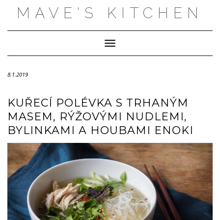
Skip
MAVE'S KITCHEN
to
content
Toggle Navigation
8.1.2019
KUŘECÍ POLÉVKA S TRHANÝM
MASEM, RÝŽOVÝMI NUDLEMI,
BYLINKAMI A HOUBAMI ENOKI