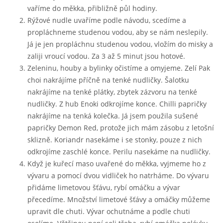
vaříme do měkka, přibližně půl hodiny.
Rýžové nudle uvaříme podle návodu, scedíme a
propláchneme studenou vodou, aby se nám neslepily.
Já je jen propláchnu studenou vodou, vložím do misky a
zaliji vroucí vodou. Za 3 až 5 minut jsou hotové.
Zeleninu, houby a bylinky očistíme a omyjeme. Zelí Pak
choi nakrájíme příčně na tenké nudličky. Šalotku
nakrájíme na tenké plátky, zbytek zázvoru na tenké
nudličky. Z hub Enoki odkrojíme konce. Chilli papričky
nakrájíme na tenká kolečka. Já jsem použila sušené
papričky Demon Red, protože jich mám zásobu z letošní
sklizně. Koriandr nasekáme i se stonky, pouze z nich
odkrojíme zaschlé konce. Perilu nasekáme na nudličky.
Když je kuřecí maso uvařené do měkka, vyjmeme ho z
vývaru a pomocí dvou vidliček ho natrháme. Do vývaru
přidáme limetovou šťávu, rybí omáčku a vývar
přecedíme. Množství limetové šťávy a omáčky můžeme
upravit dle chuti. Vývar ochutnáme a podle chuti