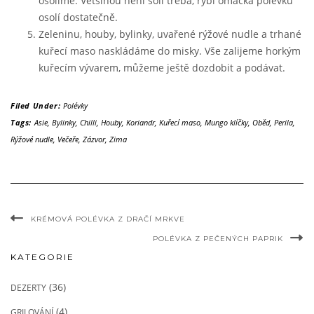
osolíme. Většinou není soli třeba, rybí omáčka polévku
osolí dostatečně.
Zeleninu, houby, bylinky, uvařené rýžové nudle a trhané
kuřecí maso naskládáme do misky. Vše zalijeme horkým
kuřecím vývarem, můžeme ještě dozdobit a podávat.
Filed Under:
Polévky
Tags:
Asie
,
Bylinky
,
Chilli
,
Houby
,
Koriandr
,
Kuřecí maso
,
Mungo klíčky
,
Oběd
,
Perila
,
Rýžové nudle
,
Večeře
,
Zázvor
,
Zima
KRÉMOVÁ POLÉVKA Z DRAČÍ MRKVE
POLÉVKA Z PEČENÝCH PAPRIK
KATEGORIE
(36)
DEZERTY
(4)
GRILOVÁNÍ