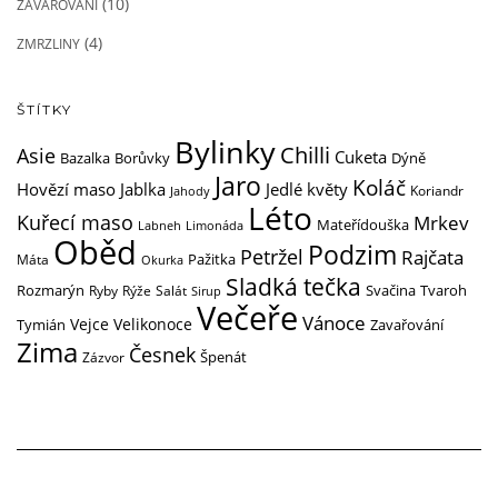
(10)
ZAVAŘOVÁNÍ
(4)
ZMRZLINY
ŠTÍTKY
Bylinky
Chilli
Asie
Cuketa
Dýně
Bazalka
Borůvky
Jaro
Koláč
Hovězí maso
Jedlé květy
Jablka
Koriandr
Jahody
Léto
Kuřecí maso
Mrkev
Mateřídouška
Labneh
Limonáda
Oběd
Podzim
Petržel
Rajčata
Pažitka
Máta
Okurka
Sladká tečka
Rozmarýn
Svačina
Ryby
Rýže
Salát
Tvaroh
Sirup
Večeře
Vánoce
Vejce
Velikonoce
Tymián
Zavařování
Zima
Česnek
Zázvor
Špenát