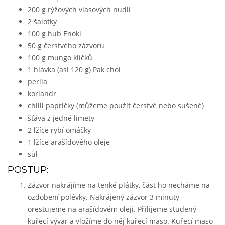
200 g rýžových vlasových nudlí
2 šalotky
100 g hub Enoki
50 g čerstvého zázvoru
100 g mungo klíčků
1 hlávka (asi 120 g) Pak choi
perila
koriandr
chilli papričky (můžeme použít čerstvé nebo sušené)
šťáva z jedné limety
2 lžíce rybí omáčky
1 lžíce arašídového oleje
sůl
POSTUP:
Zázvor nakrájíme na tenké plátky, část ho necháme na
ozdobení polévky. Nakrájený zázvor 3 minuty
orestujeme na arašídovém oleji. Přilijeme studený
kuřecí vývar a vložíme do něj kuřecí maso. Kuřecí maso