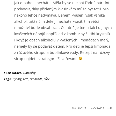
jak dlouho ji necháte. Měla by se nechat řádně pár dní
prokvasit, díky přidaným kvasinkám může být totiž pro
někoho lehce nadýmavá. Během kvašení však vzniká
alkohol, takže čím déle ji necháte kvasit, tím větší
množství bude obsahovat. Ostatně je tomu tak i u jiných
kvašených nápojů například z kombuchy či tibi krystalů.
I když je obsah alkoholu v kvašených limonádách malý,
neměly by se podávat dětem. Pro děti je lepší limonáda
z růžového sirupu a bublinkové vody. Recept na růžový
sirup najdete v kategorii Zavařování.
Filed Under:
Limonády
Tags:
Bylinky
,
Léto
,
Limonáda
,
Růže
FIALKOVÁ LIMONÁDA