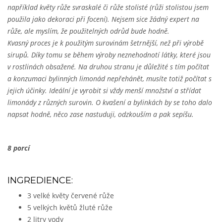
například květy růže svraskalé či růže stolisté (růži stolistou jsem
použila jako dekoraci při focení). Nejsem sice žádný expert na
růže, ale myslím, že použitelných odrůd bude hodně.
Kvasný proces je k použitým surovinám šetrnější, než při výrobě
sirupů. Díky tomu se během výroby neznehodnotí látky, které jsou
v rostlinách obsažené. Na druhou stranu je důležité s tím počítat
a konzumaci bylinných limonád nepřehánět, musíte totiž počítat s
jejich účinky. Ideální je vyrobit si vždy menší množství a střídat
limonády z různých surovin. O kvašení a bylinkách by se toho dalo
napsat hodně, něco zase nastuduji, odzkouším a pak sepíšu.
8 porcí
INGREDIENCE:
3 velké květy červené růže
5 velkých květů žluté růže
2 litry vody