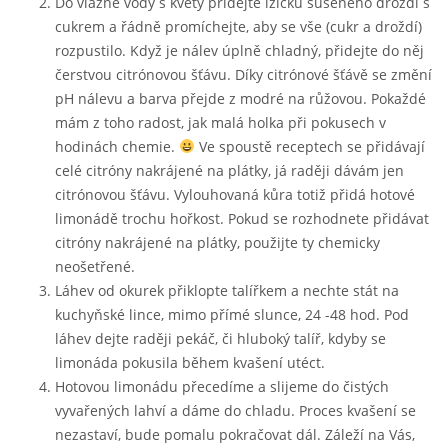
Do vlažné vody s květy přidejte lžičku sušeného droždí s
cukrem a řádně promíchejte, aby se vše (cukr a droždí)
rozpustilo. Když je nálev úplně chladný, přidejte do něj
čerstvou citrónovou šťávu. Díky citrónové šťávě se změní
pH nálevu a barva přejde z modré na růžovou. Pokaždé
mám z toho radost, jak malá holka při pokusech v
hodinách chemie.
Ve spoustě receptech se přidávají
celé citróny nakrájené na plátky, já raději dávám jen
citrónovou šťávu. Vylouhovaná kůra totiž přidá hotové
limonádě trochu hořkost. Pokud se rozhodnete přidávat
citróny nakrájené na plátky, použijte ty chemicky
neošetřené.
Láhev od okurek přiklopte talířkem a nechte stát na
kuchyňské lince, mimo přímé slunce, 24 -48 hod. Pod
láhev dejte raději pekáč, či hluboký talíř, kdyby se
limonáda pokusila během kvašení utéct.
Hotovou limonádu přecedíme a slijeme do čistých
vyvařených lahví a dáme do chladu. Proces kvašení se
nezastaví, bude pomalu pokračovat dál. Záleží na Vás,