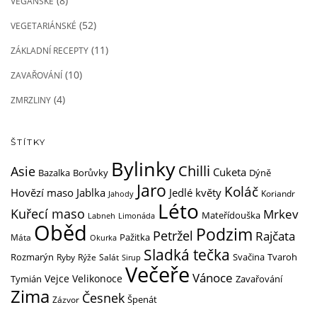
(8)
VEGANSKÉ
(52)
VEGETARIÁNSKÉ
(11)
ZÁKLADNÍ RECEPTY
(10)
ZAVAŘOVÁNÍ
(4)
ZMRZLINY
ŠTÍTKY
Bylinky
Chilli
Asie
Cuketa
Dýně
Bazalka
Borůvky
Jaro
Koláč
Hovězí maso
Jedlé květy
Jablka
Koriandr
Jahody
Léto
Kuřecí maso
Mrkev
Mateřídouška
Labneh
Limonáda
Oběd
Podzim
Petržel
Rajčata
Pažitka
Máta
Okurka
Sladká tečka
Rozmarýn
Svačina
Ryby
Rýže
Salát
Tvaroh
Sirup
Večeře
Vánoce
Vejce
Velikonoce
Tymián
Zavařování
Zima
Česnek
Zázvor
Špenát