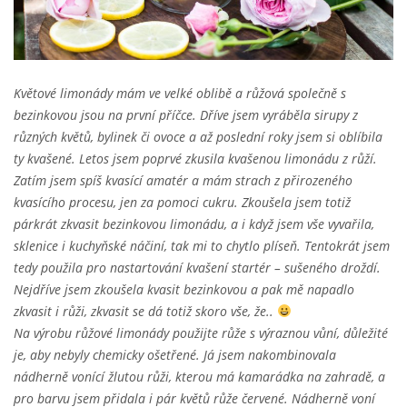
Květové limonády mám ve velké oblibě a růžová společně s
bezinkovou jsou na první příčce. Dříve jsem vyráběla sirupy z
různých květů, bylinek či ovoce a až poslední roky jsem si oblíbila
ty kvašené. Letos jsem poprvé zkusila kvašenou limonádu z růží.
Zatím jsem spíš kvasící amatér a mám strach z přirozeného
kvasícího procesu, jen za pomoci cukru. Zkoušela jsem totiž
párkrát zkvasit bezinkovou limonádu, a i když jsem vše vyvařila,
sklenice i kuchyňské náčiní, tak mi to chytlo plíseň. Tentokrát jsem
tedy použila pro nastartování kvašení startér – sušeného droždí.
Nejdříve jsem zkoušela kvasit bezinkovou a pak mě napadlo
zkvasit i růži, zkvasit se dá totiž skoro vše, že..
Na výrobu růžové limonády použijte růže s výraznou vůní, důležité
je, aby nebyly chemicky ošetřené. Já jsem nakombinovala
nádherně vonící žlutou růži, kterou má kamarádka na zahradě, a
pro barvu jsem přidala i pár květů růže červené. Nádherně voní