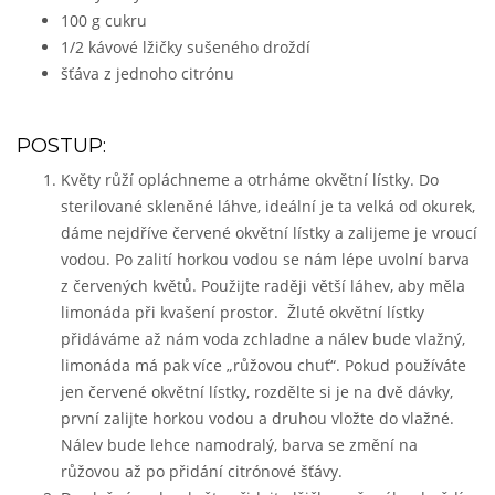
100 g cukru
1/2 kávové lžičky sušeného droždí
šťáva z jednoho citrónu
POSTUP:
Květy růží opláchneme a otrháme okvětní lístky. Do
sterilované skleněné láhve, ideální je ta velká od okurek,
dáme nejdříve červené okvětní lístky a zalijeme je vroucí
vodou. Po zalití horkou vodou se nám lépe uvolní barva
z červených květů. Použijte raději větší láhev, aby měla
limonáda při kvašení prostor. Žluté okvětní lístky
přidáváme až nám voda zchladne a nálev bude vlažný,
limonáda má pak více „růžovou chuť“. Pokud používáte
jen červené okvětní lístky, rozdělte si je na dvě dávky,
první zalijte horkou vodou a druhou vložte do vlažné.
Nálev bude lehce namodralý, barva se změní na
růžovou až po přidání citrónové šťávy.