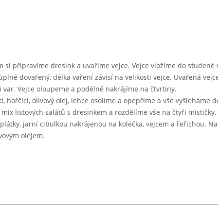
si připravíme dresink a uvaříme vejce. Vejce vložíme do studené 
plně dovařený, délka vaření závisí na velikosti vejce. Uvařená vejc
 var. Vejce oloupeme a podélně nakrájíme na čtvrtiny.
 hořčici, olivový olej, lehce osolíme a opepříme a vše vyšleháme d
ix listových salátů s dresinkem a rozdělíme vše na čtyři mističky.
átky, jarní cibulkou nakrájenou na kolečka, vejcem a řeřichou. N
vovým olejem.