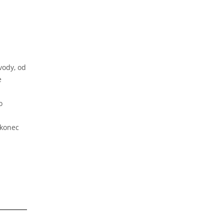
vody, od
e
o
akonec