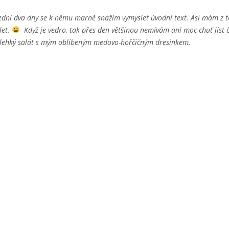
ední dva dny se k němu marně snažím vymyslet úvodní text. Asi mám z 
let.
Když je vedro, tak přes den většinou nemívám ani moc chuť jíst či
e lehký salát s mým oblíbeným medovo-hořčičným dresinkem.