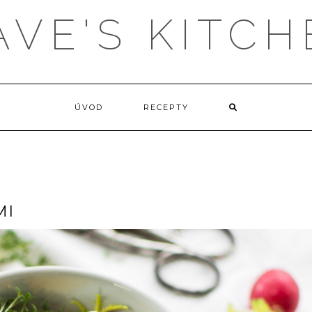
AVE'S KITCH
ÚVOD
RECEPTY
MI