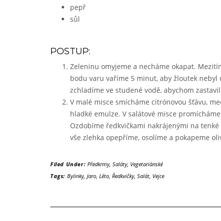
pepř
sůl
POSTUP:
Zeleninu omyjeme a necháme okapat. Mezitím 
bodu varu vaříme 5 minut, aby žloutek nebyl ú
zchladíme ve studené vodě, abychom zastavili
V malé misce smícháme citrónovou šťávu, med,
hladké emulze. V salátové misce promícháme m
Ozdobíme ředkvičkami nakrájenými na tenké pl
vše zlehka opepříme, osolíme a pokapeme oli
Filed Under:
Předkrmy
,
Saláty
,
Vegetariánské
Tags:
Bylinky
,
Jaro
,
Léto
,
Ředkvičky
,
Salát
,
Vejce