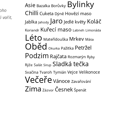
Bylinky
Asie
Bazalka
Borůvky
toho
Chilli
Hovězí maso
Cuketa
Dýně
 vařit,
Jaro
Koláč
Jedlé květy
Jablka
Jahody
Kuřecí maso
Koriandr
Labneh
Limonáda
Léto
Mrkev
Mateřídouška
Máta
Oběd
Petržel
Pažitka
Okurka
Podzim
Rajčata
Rozmarýn
Ryby
Sladká tečka
Rýže
Salát
Sirup
Vejce
Velikonoce
Svačina
Tymián
Tvaroh
Večeře
Vánoce
Zavařování
Zima
Česnek
Zázvor
Špenát