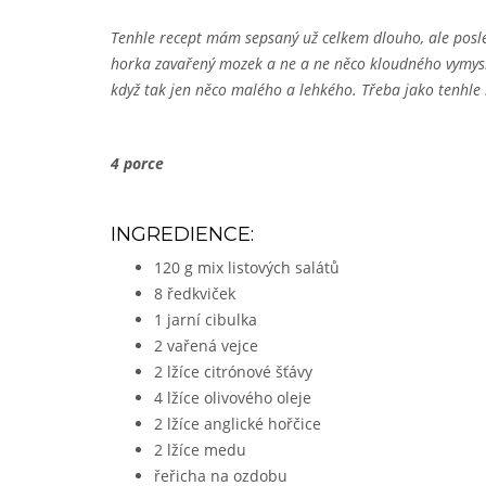
Tenhle recept mám sepsaný už celkem dlouho, ale posl
horka zavařený mozek a ne a ne něco kloudného vymys
když tak jen něco malého a lehkého. Třeba jako tenhl
4 porc
e
INGREDIENCE:
120 g mix listových salátů
8 ředkviček
1 jarní cibulka
2 vařená vejce
2 lžíce citrónové šťávy
4 lžíce olivového oleje
2 lžíce anglické hořčice
2 lžíce medu
řeřicha na ozdobu