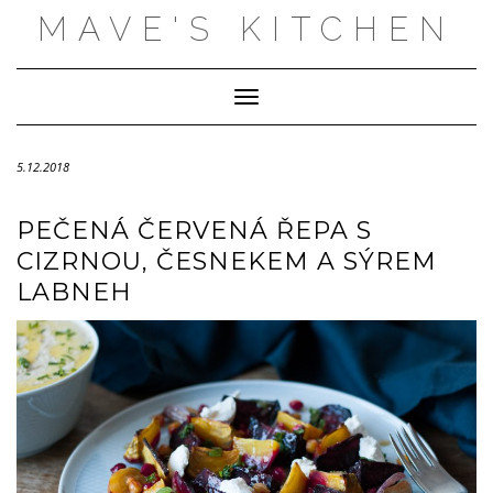
Skip
MAVE'S KITCHEN
to
content
Toggle Navigation
5.12.2018
PEČENÁ ČERVENÁ ŘEPA S
CIZRNOU, ČESNEKEM A SÝREM
LABNEH