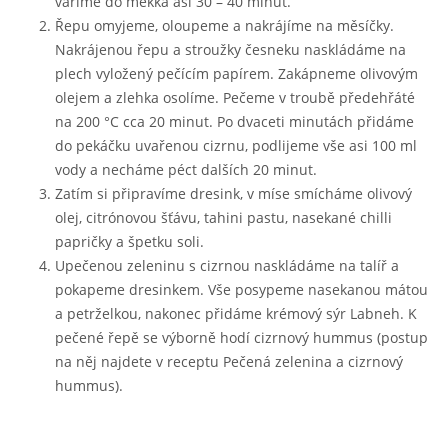
vaříme do měkka asi 30 – 40 minut.
Řepu omyjeme, oloupeme a nakrájíme na měsíčky.
Nakrájenou řepu a stroužky česneku naskládáme na
plech vyložený pečícím papírem. Zakápneme olivovým
olejem a zlehka osolíme. Pečeme v troubě předehřáté
na 200 °C cca 20 minut. Po dvaceti minutách přidáme
do pekáčku uvařenou cizrnu, podlijeme vše asi 100 ml
vody a necháme péct dalších 20 minut.
Zatím si připravíme dresink, v míse smícháme olivový
olej, citrónovou šťávu, tahini pastu, nasekané chilli
papričky a špetku soli.
Upečenou zeleninu s cizrnou naskládáme na talíř a
pokapeme dresinkem. Vše posypeme nasekanou mátou
a petrželkou, nakonec přidáme krémový sýr Labneh. K
pečené řepě se výborně hodí cizrnový hummus (postup
na něj najdete v receptu Pečená zelenina a cizrnový
hummus).