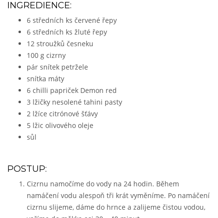
INGREDIENCE:
6 středních ks červené řepy
6 středních ks žluté řepy
12 stroužků česneku
100 g cizrny
pár snítek petržele
snítka máty
6 chilli papriček Demon red
3 lžičky nesolené tahini pasty
2 lžíce citrónové šťávy
5 lžic olivového oleje
sůl
POSTUP:
Cizrnu namočíme do vody na 24 hodin. Během
namáčení vodu alespoň tři krát vyměníme. Po namáčení
cizrnu slijeme, dáme do hrnce a zalijeme čistou vodou,