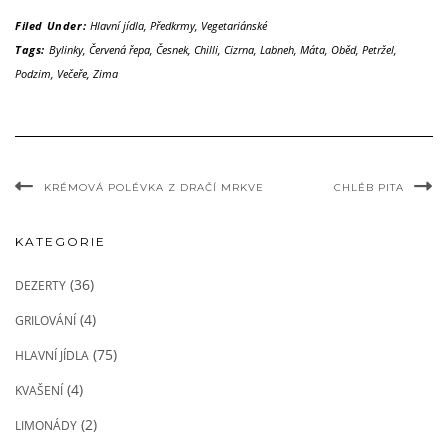
Filed Under:
Hlavní jídla
,
Předkrmy
,
Vegetariánské
Tags:
Bylinky
,
Červená řepa
,
Česnek
,
Chilli
,
Cizrna
,
Labneh
,
Máta
,
Oběd
,
Petržel
,
Podzim
,
Večeře
,
Zima
KRÉMOVÁ POLÉVKA Z DRAČÍ MRKVE
CHLÉB PITA
KATEGORIE
(36)
DEZERTY
(4)
GRILOVÁNÍ
(75)
HLAVNÍ JÍDLA
(4)
KVAŠENÍ
(2)
LIMONÁDY