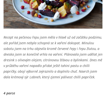
Recept na pečenou řepu jsem měla v hlavě už od začátku podzimu,
ale pořád jsem nebyla schopná se k vaření dokopat. Minulou
sobotu jsem na trhu objevila kromě červené řepy i řepu žlutou, a
dneska jsem se konečně vrhla na vaření. Plánovala jsem udělat jen
dresink s olivovým olejem, citrónovou šťávou a bylinkami. Dnes mě
v průběhu vaření napadlo přidat ještě tahini pastu a chilli
papričky, obojí výborně zvýraznilo a doplnilo chuť. Navrch jsem
dala krémový sýr Labneh, který zjemní pálivost chilli papriček.
4 porce